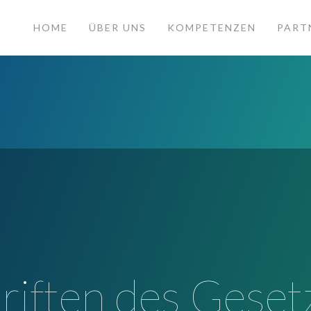
HOME
ÜBER UNS
KOMPETENZEN
PART
riften des Geset