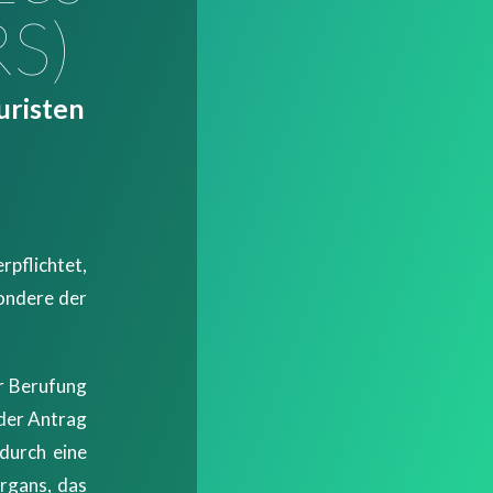
RS)
uristen
rpflichtet,
sondere der
r Berufung
 der Antrag
durch eine
rgans, das